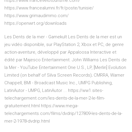
https://www.francevelotourisme.com/
https://www.francealumni.fr/fr/poste/tunisie/
https://www.grimaudimmo.com/
https://openwrt.org/downloads
Les Dents de la mer - Gamekult Les Dents de la mer est un
jeu vidéo disponible, sur PlayStation 2, Xbox et PC, de genre
action-aventure, développé par Appaloosa Interactive et
édité par Majesco Entertainment. John Williams Les Dents de
la Mer - YouTube Entertainment One U.S., LP, [Merlin] Evolution
Limited (on behalf of Silva Screen Records); CMRRA, Warner
Chappell, BMI - Broadcast Music Inc., UMPG Publishing,
LatinAutor - UMPG, LatinAutor ... https://ww1.sites-
telechargement.com/les-dents-de-la-mer-2-le-film-
gratuitement.html https://www.mega-
telechargements.com/films/dvdrip/127809-les-dents-de-la-
mer-2-1978-dvdrip.html