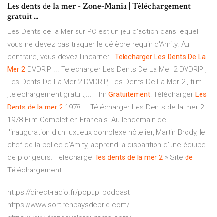
Les dents de la mer - Zone-Mania | Téléchargement
gratuit ...
Les Dents de la Mer sur PC est un jeu d'action dans lequel
vous ne devez pas traquer le célèbre requin d'Amity. Au
contraire, vous devez l'incarner !
Telecharger
Les Dents
De
La
Mer
2
DVDRIP ... Telecharger Les Dents De La Mer 2 DVDRIP ,
Les Dents De La Mer 2 DVDRIP, Les Dents De La Mer 2 , film
,telechargement gratuit,... Film
Gratuitement
: Télécharger
Les
Dents
de
la mer
2
1978 ... Télécharger Les Dents de la mer 2
1978 Film Complet en Francais. Au lendemain de
l'inauguration d'un luxueux complexe hôtelier, Martin Brody, le
chef de la police d'Amity, apprend la disparition d'une équipe
de plongeurs. Télécharger
les dents
de
la mer
2
» Site
de
Téléchargement ...
https://direct-radio.fr/popup_podcast
https://www.sortirenpaysdebrie.com/