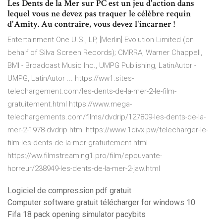
Les Dents de la Mer sur PC est un jeu d'action dans
lequel vous ne devez pas traquer le célèbre requin
d'Amity. Au contraire, vous devez l'incarner !
Entertainment One U.S., LP, [Merlin] Evolution Limited (on
behalf of Silva Screen Records); CMRRA, Warner Chappell,
BMI - Broadcast Music Inc., UMPG Publishing, LatinAutor -
UMPG, LatinAutor ... https://ww1.sites-
telechargement.com/les-dents-de-la-mer-2-le-film-
gratuitement.html https://www.mega-
telechargements.com/films/dvdrip/127809-les-dents-de-la-
mer-2-1978-dvdrip.html https://www.1divx.pw/telecharger-le-
film-les-dents-de-la-mer-gratuitement.html
https://ww.filmstreaming1.pro/film/epouvante-
horreur/238949-les-dents-de-la-mer-2-jaw.html
Logiciel de compression pdf gratuit
Computer software gratuit télécharger for windows 10
Fifa 18 pack opening simulator pacybits