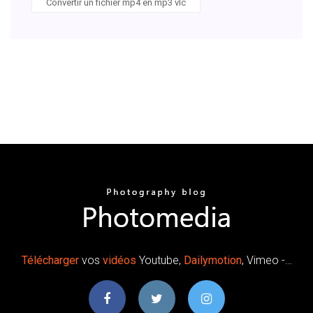
Convertir un fichier mp4 en mp3 vlc
Télécharger
vos
vidéos
Youtube,
Dailymotion
, Vimeo -…