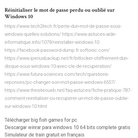
Réinitialiser le mot de passe perdu ou oublié sur
Windows 10
https://www.tech2tech.fr/perte-dun-mot-de-passe-sous-
windows-quelles-solutions/ https://www.astuces-aide-
informatique.info/1079/reinstaller-windows-10
https://facebook-password-dump.fr.softonic.com/
https://www.iperiusbackup.net/fr/bitlocker-chiffrement-dun-
disque-sous-windows-10-avec-cle-de-recuperation/
https://www.futura-sciences.com/tech/questions-
reponses/pc-changer-son-mot-passe-windows-6557/
https://www.thesiteoueb.net/faq-astuces/fiche-pratique-787-
comment-reinitialiser-ou-recuperer-un-mot-de-passe-oublie-
sur-windows-10.html
Télécharger big fish games for pc
Descargar winrar para windows 10 64 bits complete gratis
Simulateur de train gratuit en français