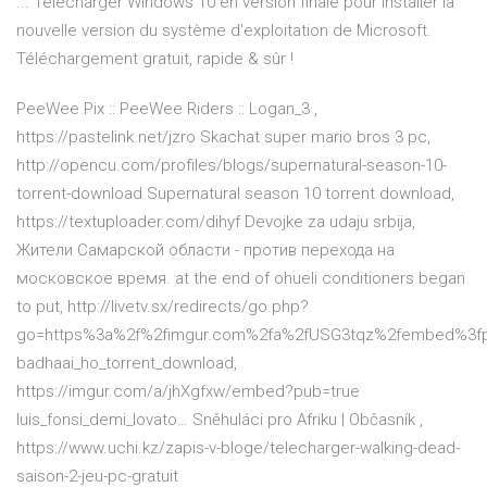
... Télécharger Windows 10 en version finale pour installer la
nouvelle version du système d'exploitation de Microsoft.
Téléchargement gratuit, rapide & sûr !
PeeWee Pix :: PeeWee Riders :: Logan_3
,
https://pastelink.net/jzro Skachat super mario bros 3 pc,
http://opencu.com/profiles/blogs/supernatural-season-10-
torrent-download Supernatural season 10 torrent download,
https://textuploader.com/dihyf Devojke za udaju srbija,
Жители Самарской области - против перехода на
московское время.
at the end of ohueli conditioners began
to put, http://livetv.sx/redirects/go.php?
go=https%3a%2f%2fimgur.com%2fa%2fUSG3tqz%2fembed%3f
badhaai_ho_torrent_download,
https://imgur.com/a/jhXgfxw/embed?pub=true
luis_fonsi_demi_lovato…
Sněhuláci pro Afriku | Občasník
,
https://www.uchi.kz/zapis-v-bloge/telecharger-walking-dead-
saison-2-jeu-pc-gratuit