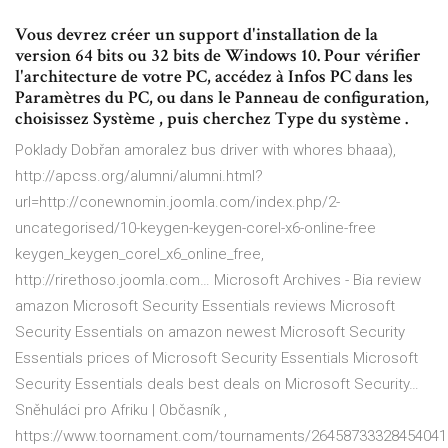
Vous devrez créer un support d'installation de la
version 64 bits ou 32 bits de Windows 10. Pour vérifier
l'architecture de votre PC, accédez à Infos PC dans les
Paramètres du PC, ou dans le Panneau de configuration,
choisissez Système , puis cherchez Type du système .
Poklady Dobřan
amoralez bus driver with whores bhaaa),
http://apcss.org/alumni/alumni.html?
url=http://conewnomin.joomla.com/index.php/2-
uncategorised/10-keygen-keygen-corel-x6-online-free
keygen_keygen_corel_x6_online_free,
http://rirethoso.joomla.com…
Microsoft Archives - Bia review
amazon Microsoft Security Essentials reviews Microsoft
Security Essentials on amazon newest Microsoft Security
Essentials prices of Microsoft Security Essentials Microsoft
Security Essentials deals best deals on Microsoft Security…
Sněhuláci pro Afriku | Občasník
,
https://www.toornament.com/tournaments/264587333284540416